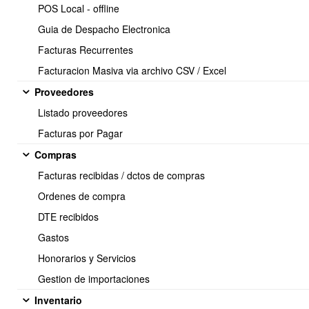
POS Local - offline
Guia de Despacho Electronica
Facturas Recurrentes
Facturacion Masiva via archivo CSV / Excel
Proveedores
Listado proveedores
Facturas por Pagar
Para introducir el valor es solo a través de versión 3
Compras
Facturas recibidas / dctos de compras
Ordenes de compra
DTE recibidos
Gastos
Honorarios y Servicios
Gestion de importaciones
Inventario