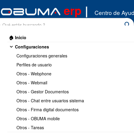
erp
|
Centro de Ayu
🏠 Inicio
Configuraciones
Configuraciones generales
Perfiles de usuario
Otros - Webphone
Inicio
/
Otros - Webmail
Inventario
/
Productos
Otros - Gestor Documentos
Imprimir
<< Anterior
17 / 32
Siguiente >>
Otros - Chat entre usuarios sistema
Otros - Firma digital documentos
Como crear etiquetas de
Otros - OBUMA mobile
productos con inputs de
Otros - Tareas