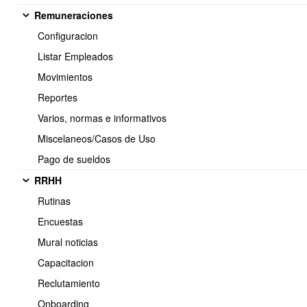
Remuneraciones
Configuracion
Listar Empleados
Movimientos
Reportes
Varios, normas e informativos
Miscelaneos/Casos de Uso
Pago de sueldos
<< Anterior
17 / 32
Siguiente >>
RRHH
Rutinas
Encuestas
Soporte:
Mural noticias
Tel.: (+56) 225 88 44 99 Opc. 2
Capacitacion
E-mail: soporte@obuma.cl
Reclutamiento
Horario de soporte:
Onboarding