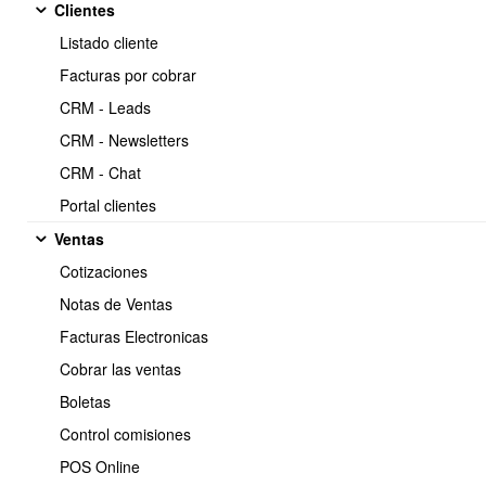
Clientes
Email Marketing
Listado cliente
Copiar
Facturas por cobrar
https://www.obuma.cl/ayuda/articulo/340/introduccion-al-sistema-
CRM - Leads
de-crm-newsletter-email-marketing
CRM - Newsletters
CRM - Chat
Portal clientes
📧 Introducción al
Ventas
Módulo de Email
Cotizaciones
Marketing (CRM
Notas de Ventas
Facturas Electronicas
Newsletter)
Cobrar las ventas
¿Qué es el módulo de Email
Boletas
Control comisiones
Marketing en OBUMA ERP?
POS Online