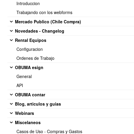
Introduccion
Trabajando con los webforms
En la plantilla desea enviar hacer click en el menu lateral derecho y
seleccionar enviar
Mercado Publico (Chile Compra)
Novedades - Changelog
Rental Equipos
Configuracion
Ordenes de Trabajo
OBUMA esign
General
API
OBUMA contar
Blog, articulos y guias
Webinars
Miscelaneos
Casos de Uso - Compras y Gastos