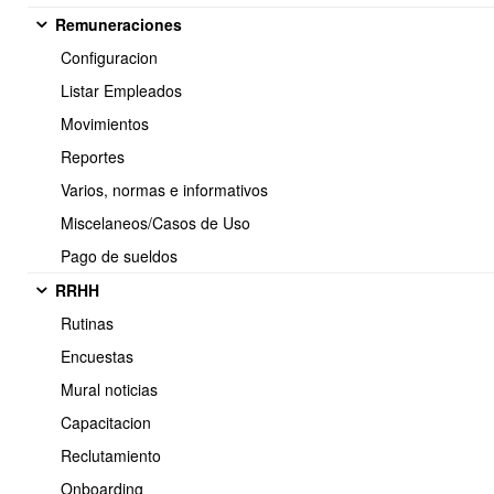
Para crear Plantillas se debe realizar los siguientes pasos:
Remuneraciones
Menú principal > Clientes
>
CRM-Newsletter >
Plantillas
Configuracion
Newsletter >Nueva Plantilla Newsletter
Listar Empleados
Movimientos
Reportes
Varios, normas e informativos
Miscelaneos/Casos de Uso
Pago de sueldos
RRHH
Rutinas
Encuestas
En la plantilla debes asignarle un nombre, indicar el asunto y crear
Mural noticias
el contenido que tendrá el correo y finalmente guardar.
Capacitacion
Contamos con un editor simple y un editor visual avanzado.
Reclutamiento
Onboarding