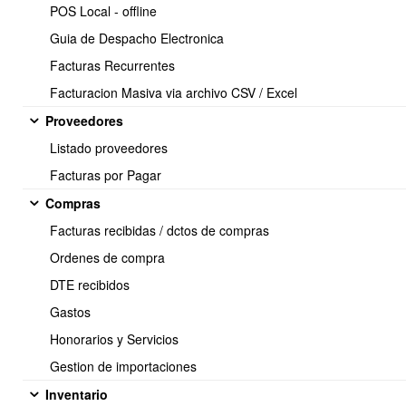
POS Local - offline
El módulo de
Email Marketing (CRM Newsletter)
de
OBUMA ERP
permite a tu empresa
enviar campañas de correos electrónicos
Guia de Despacho Electronica
masivos
a clientes y contactos, de forma
controlada,
Facturas Recurrentes
segmentada y programada
, directamente desde el sistema.
Facturacion Masiva via archivo CSV / Excel
Este módulo está diseñado para:
Mantener comunicación constante con tus clientes
Proveedores
Enviar promociones, avisos, campañas informativas o
Listado proveedores
comunicados
Facturas por Pagar
Reforzar la relación comercial y fidelización
Compras
Centralizar el historial de campañas enviadas
Facturas recibidas / dctos de compras
Todo el proceso se gestiona desde OBUMA, sin depender de
Ordenes de compra
plataformas externas.
DTE recibidos
Gastos
¿Cómo funciona el módulo?
Honorarios y Servicios
(Conceptos clave)
Gestion de importaciones
Inventario
Para enviar una campaña de Email Marketing en OBUMA ERP se