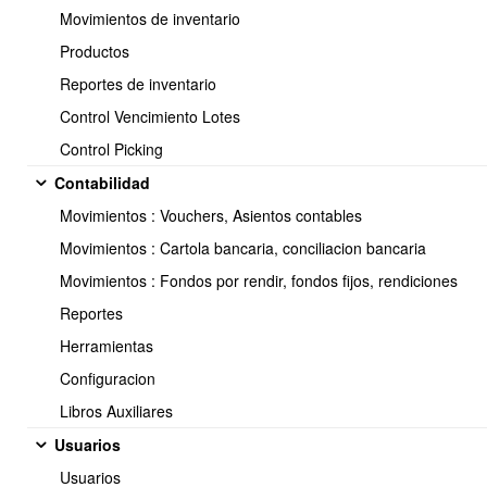
utilizan
Movimientos de inventario
4 componentes fundamentales
:
Plantillas
Productos
Listas de destinatarios
Reportes de inventario
( Puedes crear las que necesites )
Senders (Remitentes)
Control Vencimiento Lotes
Campañas de envío
Control Picking
El flujo normal es:
Contabilidad
Crear plantilla → Crear lista → Crear sender →
Movimientos : Vouchers, Asientos contables
Enviar campaña
Movimientos : Cartola bancaria, conciliacion bancaria
Movimientos : Fondos por rendir, fondos fijos, rendiciones
Reportes
Herramientas
Para utilizar este módulo es necesario crear una plantilla de
email, crear una lista desde donde se obtendrán los correos de los
Configuracion
destinatarios y finalmente crear un Senders ( Correo desde donde
Libros Auxiliares
se originarán los envíos ).
Usuarios
1.- Creando Plantillas
Usuarios