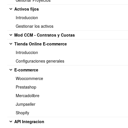
Getionar Proyectos
Activos fijos
Introduccion
Gestionar los activos
Para crear Listas se debe asignar un nombre y luego indicar el
Mod CCM - Contratos y Cuotas
origen desde donde se obtendrán los suscriptores.
Tienda Online E-commerce
Introduccion
Configuraciones generales
E-commerce
Woocommerce
Prestashop
3. Creando Senders
Mercadolibre
Para crear Senders se deben realizar los siguientes pasos:
Jumpseller
Menú principal > Clientes
>
CRM-Newsletter >
Opciones >
Shopify
Senders
API Integracion