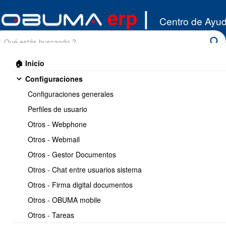
erp
|
Centro de Ayu
🏠 Inicio
Configuraciones
Configuraciones generales
Perfiles de usuario
Otros - Webphone
Inicio
/
Otros - Webmail
Clientes
/
CRM - Newsletters
Otros - Gestor Documentos
Imprimir
1 / 1
Otros - Chat entre usuarios sistema
Otros - Firma digital documentos
Introduccion al sistema de
Otros - OBUMA mobile
Clientes-CRM Newsletter
Otros - Tareas