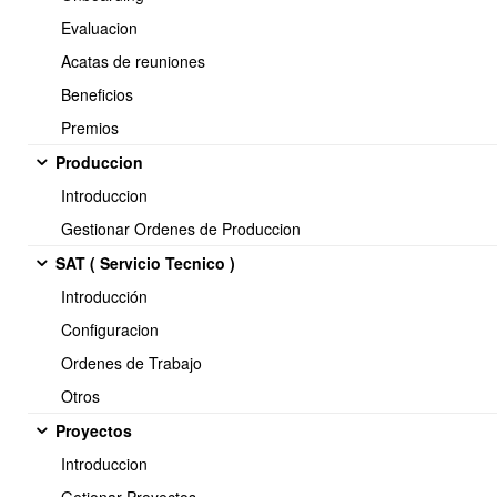
Evaluacion
Acatas de reuniones
Beneficios
Premios
Produccion
Introduccion
2. Creando Listas
Gestionar Ordenes de Produccion
Una lista define a quiénes se enviará el newsletter. Puede obtener
los correos desde distintas fuentes del sistema o bien cargando los
SAT ( Servicio Tecnico )
datos vía excel/CSV.
Introducción
Para crear Listas se debe realizar los siguientes pasos:
Configuracion
Menú principal > Clientes
>
CRM-Newsletter >
Listas >Nueva
Ordenes de Trabajo
Lista
Otros
Proyectos
Introduccion