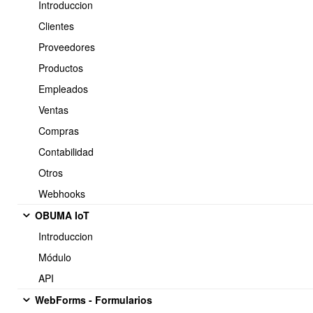
Introduccion
Clientes
Proveedores
Productos
Empleados
En nuevo senders indicar el nombre y mail desde donde se
originará el envío.
Ventas
Compras
Contabilidad
Otros
Webhooks
OBUMA IoT
4.- Enviando campañas de newsletters
Introduccion
Una vez creados los elementos anteriores, puedes enviar una
Módulo
campaña desde la plantillas newsletter.
API
Ir a Ver plantillas
WebForms - Formularios