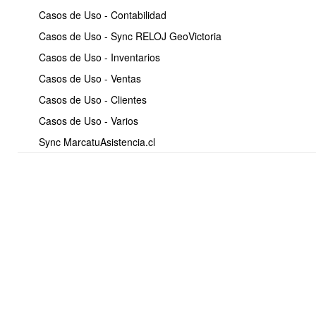
Pasos del envío
Casos de Uso - Contabilidad
Casos de Uso - Sync RELOJ GeoVictoria
Seleccionar destinatarios
Escoge la lista de contactos.
Casos de Uso - Inventarios
Seleccionar sender
Casos de Uso - Ventas
Define el remitente del correo.
Casos de Uso - Clientes
Definir fecha de envío
Casos de Uso - Varios
Envío inmediato
Sync MarcatuAsistencia.cl
Envío programado
Definir asunto
Enviar Newsletter
Antes del envío, el sistema muestra una
vista previa del
contenido
.
Tipos de envío
Envío inmediato