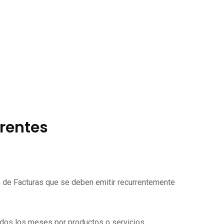
rrentes
ón de Facturas que se deben emitir recurrentemente
todos los meses por productos o servicios