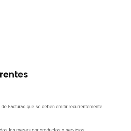
rrentes
ón de Facturas que se deben emitir recurrentemente
todos los meses por productos o servicios