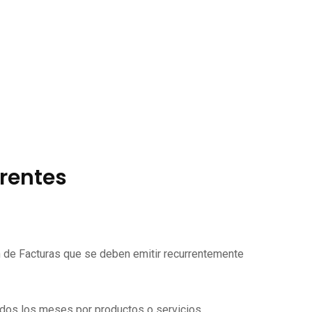
rrentes
ón de Facturas que se deben emitir recurrentemente
todos los meses por productos o servicios