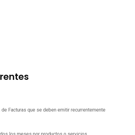
rrentes
ón de Facturas que se deben emitir recurrentemente
todos los meses por productos o servicios