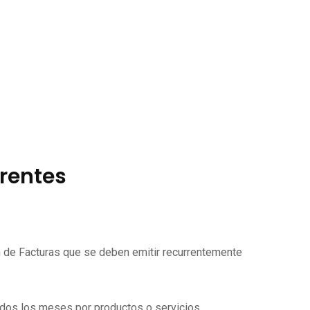
rrentes
ón de Facturas que se deben emitir recurrentemente
todos los meses por productos o servicios