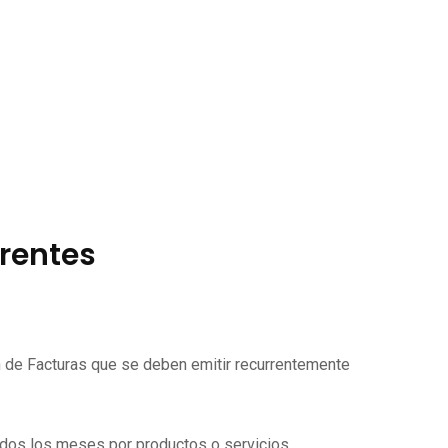
rrentes
ón de Facturas que se deben emitir recurrentemente
todos los meses por productos o servicios