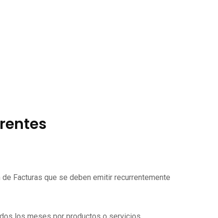
rrentes
ón de Facturas que se deben emitir recurrentemente
todos los meses por productos o servicios