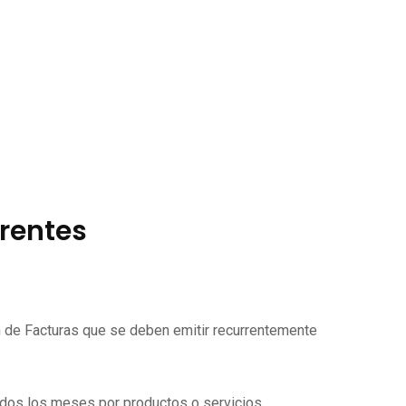
rrentes
ón de Facturas que se deben emitir recurrentemente
todos los meses por productos o servicios