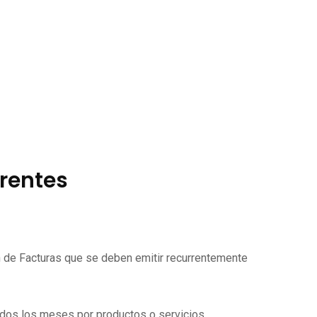
rrentes
ón de Facturas que se deben emitir recurrentemente
todos los meses por productos o servicios