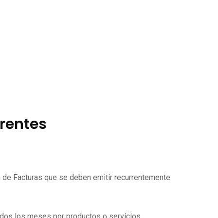
rrentes
ón de Facturas que se deben emitir recurrentemente
todos los meses por productos o servicios