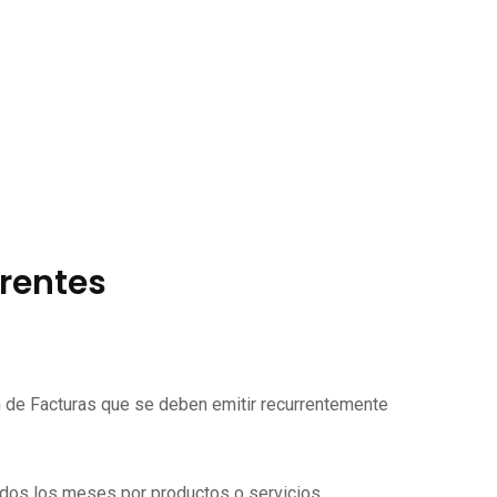
rrentes
ón de Facturas que se deben emitir recurrentemente
todos los meses por productos o servicios