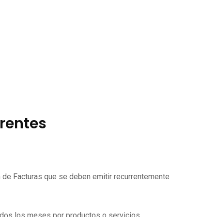
rrentes
ón de Facturas que se deben emitir recurrentemente
todos los meses por productos o servicios