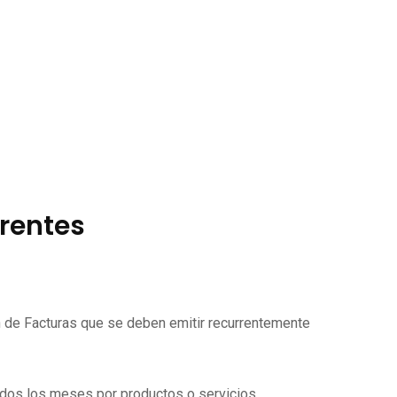
rrentes
ón de Facturas que se deben emitir recurrentemente
todos los meses por productos o servicios