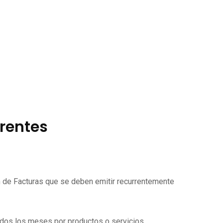
rrentes
ón de Facturas que se deben emitir recurrentemente
todos los meses por productos o servicios