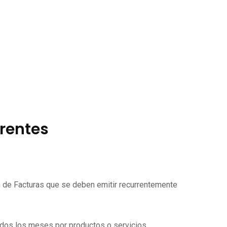
rrentes
ón de Facturas que se deben emitir recurrentemente
todos los meses por productos o servicios