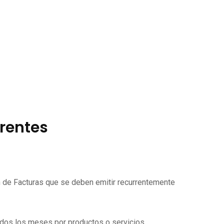
rrentes
ón de Facturas que se deben emitir recurrentemente
todos los meses por productos o servicios