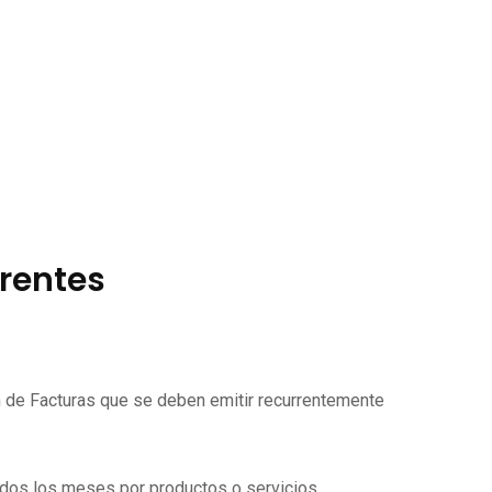
rrentes
ón de Facturas que se deben emitir recurrentemente
todos los meses por productos o servicios