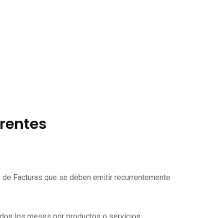
rrentes
ón de Facturas que se deben emitir recurrentemente
todos los meses por productos o servicios