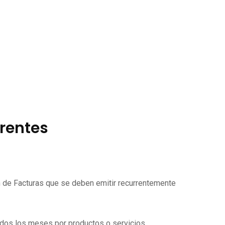
rrentes
ón de Facturas que se deben emitir recurrentemente
todos los meses por productos o servicios