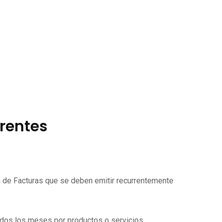
rrentes
ón de Facturas que se deben emitir recurrentemente
todos los meses por productos o servicios