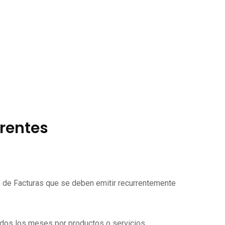
rrentes
ón de Facturas que se deben emitir recurrentemente
todos los meses por productos o servicios