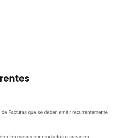
rrentes
ón de Facturas que se deben emitir recurrentemente
todos los meses por productos o servicios