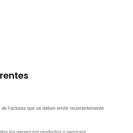
rrentes
ón de Facturas que se deben emitir recurrentemente
todos los meses por productos o servicios