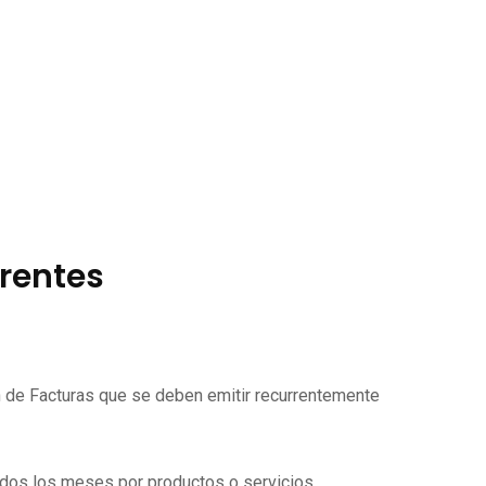
rrentes
ón de Facturas que se deben emitir recurrentemente
todos los meses por productos o servicios