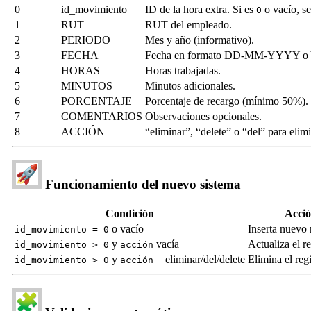
0
id_movimiento
ID de la hora extra. Si es
o vacío, se
0
1
RUT
RUT del empleado.
2
PERIODO
Mes y año (informativo).
3
FECHA
Fecha en formato DD-MM-YYYY
4
HORAS
Horas trabajadas.
5
MINUTOS
Minutos adicionales.
6
PORCENTAJE
Porcentaje de recargo (mínimo 50%).
7
COMENTARIOS
Observaciones opcionales.
8
ACCIÓN
“eliminar”, “delete” o “del” para elimi
Funcionamiento del nuevo sistema
Condición
Acció
o vacío
Inserta nuevo 
id_movimiento = 0
y
vacía
Actualiza el re
id_movimiento > 0
acción
y
= eliminar/del/delete
Elimina el reg
id_movimiento > 0
acción