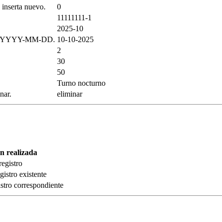
 inserta nuevo.
0
11111111-1
2025-10
 o YYYY-MM-DD.
10-10-2025
2
30
50
Turno nocturno
nar.
eliminar
n realizada
registro
gistro existente
istro correspondiente